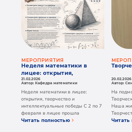
перспективы обучения и развития в
ochii pri
родной стране. Мы продолжаем
pe versur
серию визитов в вузы Молдовы,
poezia lu
чтобы поддержать наших учащихся
muzică. 
на важном этапе
oratorie, 
профессионального
inima lice
самоопределения. Благодарим
VI-a și a 
администрацию и преподавателей
talentul 
USM за тёплый приём и полезную
de desene
МЕРОПРИЯТИЯ
МЕРОП
встречу!
reprezent
Неделя математики в
Творче
unei poezi
лицее: открытия,
expoziție
21.02.2026
20.02.2026
творчество и
Автор: Кафедра математики
Автор: Се
părinteas
интеллектуальные победы
Неделя математики в лицее:
На подмо
chipul sa
открытия, творчество и
Творческ
unor gener
интеллектуальные победы С 2 по 7
Наша жи
Scopul pr
февраля в лицее прошла
Творчест
manifestă
традиционная Неделя математики,
человек 
interesul
Читать полностью
Читать
организованная кафедрой
любозна
operei lu