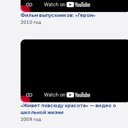
Фильм выпускников: «Герои»
2010 год
«Живет повсюду красота» — видео о
школьной жизни
2009 год