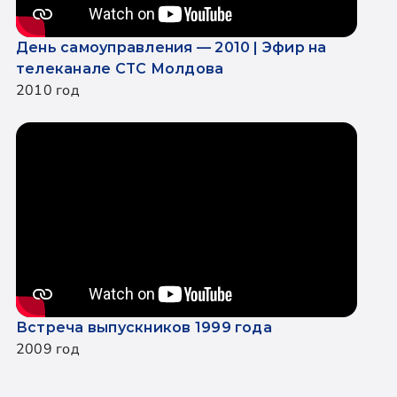
День самоуправления — 2010 | Эфир на
телеканале СТС Молдова
2010 год
Встреча выпускников 1999 года
2009 год