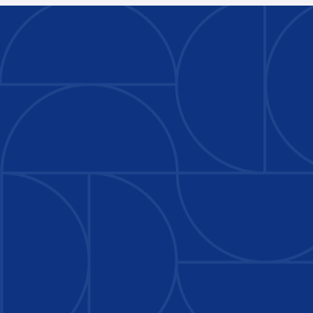
стараясь запечатлеть и сохранить
осетровы
в памяти каждый
выращив
момент.Программа была
ценной ч
невероятно насыщенной. Начали
позволи
мы с ущелья Биказ — это место
познако
поражает своими масштабами, и
рыбовод
мы вдоволь насладились красотой
узнать о
отвесных скал. Дождливая погода
После п
лишь усилила таинственную
участник
атмосферу: туман, окутавший горы,
Тираспо
сделал их вид по-настоящему
с истори
мистическим и величественным.
достопри
Следом нас ждало Красное озеро с
с интере
его легендами, а после — полный
связанн
драйв и адреналин на бобслейной
настоящ
трассе, где крики восторга не
запомин
смолкали ни на минуту. Завершили
прогулка
мы первый день осмотром мощной
Во время
плотины Биказ и потрясающей
царила а