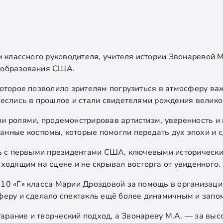
м классного руководителя, учителя истории Звонаревой 
 образования США.
оторое позволило зрителям погрузиться в атмосферу ва
еслись в прошлое и стали свидетелями рождения велико
и ролями, продемонстрировав артистизм, уверенность и 
нные костюмы, которые помогли передать дух эпохи и с
сь с первыми президентами США, ключевыми историческим
ходящим на сцене и не скрывал восторга от увиденного.
10 «Г» класса Марии Дроздовой за помощь в организац
феру и сделало спектакль ещё более динамичным и зап
старание и творческий подход, а Звонареву М.А. — за вы