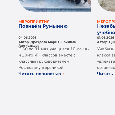
МЕРОПРИЯТИЯ
МЕРОПР
Познаём Румынию
Незаб
учебно
04.06.2026
01.06.2026
ученик
Автор: Дроздова Мария, Сочикан
Автор: Цы
Александра
С 30 по 31 мая учащиеся 10-го «А»
Учебный 
и 10-го «Г» классов вместе с
класса з
классным руководителем
увлекате
Рошковану Вероникой
организ
Владимировной и родителями
руковод
Читать полностью
Читать
побывали в удивительном
Анатоль
двухдневном путешествии, которое
активном
стало настоящим приключением. С
Первым 
первых минут в автобусе задался
путешест
отличный темп: мы все вместе
ферма в 
пели, общались, много смеялись,
много ин