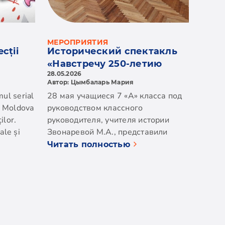
МЕРОПРИЯТИЯ
cții
Исторический спектакль
«Навстречу 250-летию
28.05.2026
образования США»
Автор: Цымбаларь Мария
ul serial
28 мая учащиеся 7 «А» класса под
a Moldova
руководством классного
ilor.
руководителя, учителя истории
ale și
Звонаревой М.А., представили
, violența
захватывающий исторический
Читать полностью
спектакль, посвящённый
ocială.
грядущему 250-летию образования
isoade,
США. Это было настоящее
ci copii
путешествие во времени, которое
față
позволило зрителям погрузиться в
 zi,
атмосферу важнейших