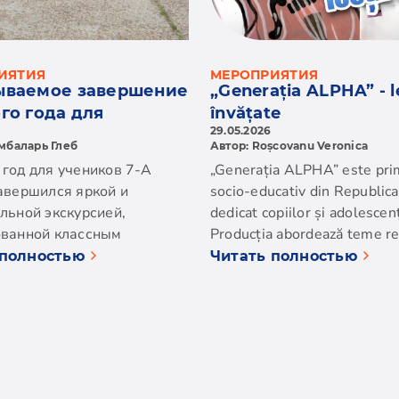
ИЯТИЯ
МЕРОПРИЯТИЯ
ываемое завершение
„Generația ALPHA” - le
го года для
învățate
29.05.2026
ов 7-А класса
мбаларь Глеб
Автор: Roșcovanu Veronica
год для учеников 7-А
„Generația ALPHA” este prim
авершился яркой и
socio-educativ din Republic
льной экскурсией,
dedicat copiilor și adolescenț
ованной классным
Producția abordează teme re
ителем Мариной
sensibile, precum bullyingul
 полностью
Читать полностью
евной Звонаревой при
domestică, cyberbullyingul,
 участии родителей.
discriminarea și excluderea s
пунктом нашего
Serialul, compus din cinci ep
вия стала осетровая
urmărește experiențele a cin
Тирасполе. Ребята узнали
diferiți care încearcă să facă 
тересного о разведении
provocărilor din viața de zi cu